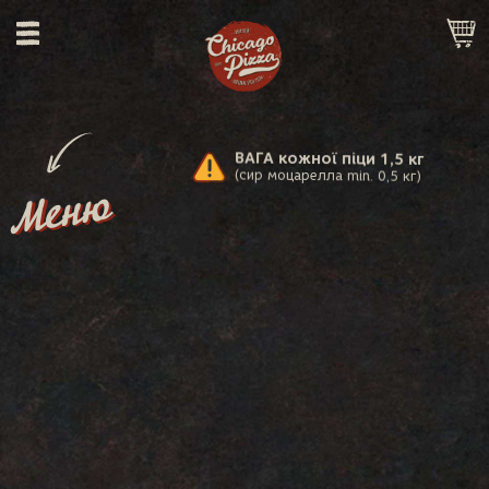
ВАГА кожної піци 1,5 кг
(сир моцарелла min. 0,5 кг)
Меню